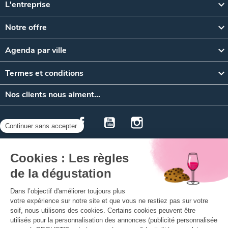

L'entreprise

Notre offre
Autres formations certifiantes WSET,
non-éligibles CPF :

Agenda par ville
DEGUST'Emoi vous propose les formations

Termes et conditions
certifiantes en oenologie à Paris et Lyon issues de la
fameuse école WSET - Wine & Spirit Education Trust
Nos clients nous aiment…
-, accessibles quel que soit votre niveau de
connaissances.
Facebook
YouTube
Instagram
Nous vous proposons les premiers niveaux en vins en
présentiel.
Riches de plus de 50 ans d'expérience dans la
formation en dégustation de vins et de spiritueux , les
formations WSET sont un gage d'excellence et
permettent à chacun d'acquérir les connaissances
SAS Vinotelo - Tous droits réservés
nécessaires pour devenir un spécialiste en oenologie
L’abus d’alcool est dangereux pour la santé, à consommer
avec modération.
et en spiritueux.