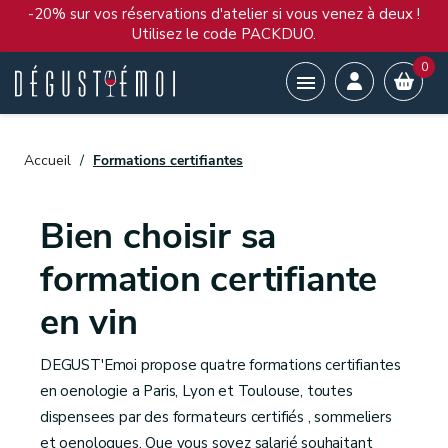
-20% sur vos réservations d'atelier si vous venez à deux !
Utilisez le code PACKDUO.
0

Accueil
Formations certifiantes
Bien choisir sa
formation certifiante
en vin
DEGUST'Emoi propose quatre formations certifiantes
en oenologie a Paris, Lyon et Toulouse, toutes
dispensees par des formateurs certifiés , sommeliers
et oenologues. Que vous soyez salarié souhaitant