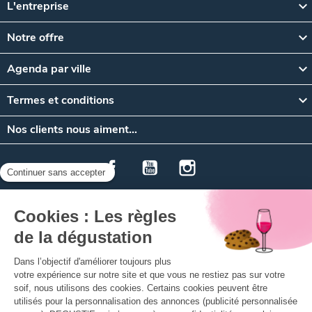

L'entreprise

Notre offre
Autres formations certifiantes WSET,
non-éligibles CPF :

Agenda par ville
DEGUST'Emoi vous propose les formations

Termes et conditions
certifiantes en oenologie à Paris et Lyon issues de la
fameuse école WSET - Wine & Spirit Education Trust
Nos clients nous aiment…
-, accessibles quel que soit votre niveau de
connaissances.
Facebook
YouTube
Instagram
Nous vous proposons les premiers niveaux en vins en
présentiel.
Riches de plus de 50 ans d'expérience dans la
formation en dégustation de vins et de spiritueux , les
formations WSET sont un gage d'excellence et
permettent à chacun d'acquérir les connaissances
SAS Vinotelo - Tous droits réservés
nécessaires pour devenir un spécialiste en oenologie
L’abus d’alcool est dangereux pour la santé, à consommer
avec modération.
et en spiritueux.