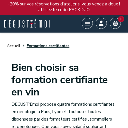
-20% sur vos réservations d'atelier si vous venez à deux !
Utilisez le code PACKDUO.
0

Accueil
Formations certifiantes
Bien choisir sa
formation certifiante
en vin
DEGUST'Emoi propose quatre formations certifiantes
en oenologie a Paris, Lyon et Toulouse, toutes
dispensees par des formateurs certifiés , sommeliers
et oenologues. Que vous soyez salarié souhaitant